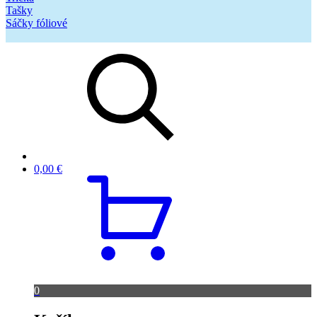
Tašky
Sáčky fóliové
0,00
€
0