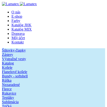
O nás
E-shop
Farby
Katalóg JHK
Katalóg MIX
Doprava
Môj účet
Kontakt
Šiltovky-čiapky
Zástery
Výstražné vesty
Katalog
Košele
Flanelové košele
Bundy - softshell
Rúška
Nezaradené
Fleece
Rukavice
Tepláky
Sublimácia
Tričká