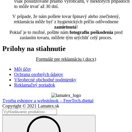
však posudzované priamo výrobcami, v niektorých prípadoch
to môže trvať až 30 dní.
V prípade, že nám pošlete tovar špinavý alebo znečistený,
reklamácia môže byť z hygienických príčin odôvodnene
zamietnutá
!
Pokiaľ je to možné, pošlite nám
fotografiu poškodenia
pred
zaslaním tovaru, môžete tým urýchliť celý proces.
Prílohy na stiahnutie
Formulár pre reklamáciu (.docx)
Môj účet
Ochrana osobných údajov
Všeobecné obchodné podmienky
Reklamačný poriadok
Tvorba eshopov a webstránok – FreeTech.digital
Copyright © 2021 Lamatex.sk