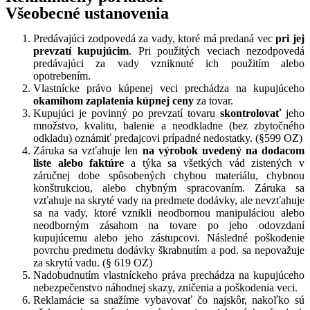
Všeobecné ustanovenia
Predávajúci zodpovedá za vady, ktoré má predaná vec
pri jej
prevzatí kupujúcim
. Pri použitých veciach nezodpovedá
predávajúci za vady vzniknuté ich použitím alebo
opotrebením.
Vlastnícke právo kúpenej veci prechádza na kupujúceho
okamihom zaplatenia kúpnej ceny
za tovar.
Kupujúci je povinný po prevzatí tovaru
skontrolovať
jeho
množstvo, kvalitu, balenie a neodkladne (bez zbytočného
odkladu) oznámiť predajcovi prípadné nedostatky. (§599 OZ)
Záruka sa vzťahuje len
na výrobok uvedený na dodacom
liste alebo faktúre
a týka sa všetkých vád zistených v
záručnej dobe spôsobených chybou materiálu, chybnou
konštrukciou, alebo chybným spracovaním. Záruka sa
vzťahuje na skryté vady na predmete dodávky, ale nevzťahuje
sa na vady, ktoré vznikli neodbornou manipuláciou alebo
neodborným zásahom na tovare po jeho odovzdaní
kupujúcemu alebo jeho zástupcovi. Následné poškodenie
povrchu predmetu dodávky škrabnutím a pod. sa nepovažuje
za skrytú vadu. (§ 619 OZ)
Nadobudnutím vlastníckeho práva prechádza na kupujúceho
nebezpečenstvo náhodnej skazy, zničenia a poškodenia veci.
Reklamácie sa snažíme vybavovať čo najskôr, nakoľko sú