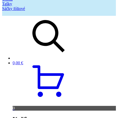
Tašky
Sáčky fóliové
0,00
€
0