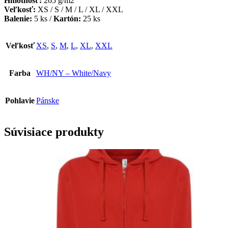
Hmotnosť:
265 g/m2
Veľkosť:
XS / S / M / L / XL / XXL
Balenie:
5 ks /
Kartón:
25 ks
Veľkosť
XS
,
S
,
M
,
L
,
XL
,
XXL
Farba
WH/NY – White/Navy
Pohlavie
Pánske
Súvisiace produkty