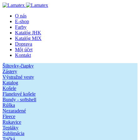
O nás
E-shop
Farby
Katalóg JHK
Katalóg MIX
Doprava
Môj účet
Kontakt
Šiltovky-čiapky
Zástery
Výstražné vesty
Katalog
Košele
Flanelové košele
Bundy - softshell
Rúška
Nezaradené
Fleece
Rukavice
Tepláky
Sublimácia
Tričká