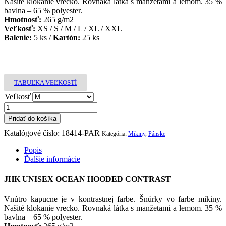
Našité klokanie vrecko. Rovnaká látka s manžetami a lemom. 35 %
bavlna – 65 % polyester.
Hmotnosť:
265 g/m2
Veľkosť:
XS / S / M / L / XL / XXL
Balenie:
5 ks /
Kartón:
25 ks
TABUĽKA VEĽKOSTÍ
Veľkosť
množstvo
SW
Pridať do košíka
OCECTR
Katalógové číslo:
18414-PAR
WHNY
Kategória:
Mikiny
,
Pánske
Popis
Ďalšie informácie
JHK UNISEX OCEAN HOODED CONTRAST
Vnútro kapucne je v kontrastnej farbe. Šnúrky vo farbe mikiny.
Našité klokanie vrecko. Rovnaká látka s manžetami a lemom. 35 %
bavlna – 65 % polyester.