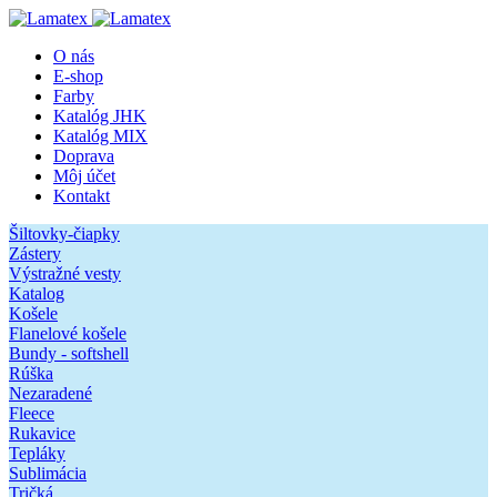
O nás
E-shop
Farby
Katalóg JHK
Katalóg MIX
Doprava
Môj účet
Kontakt
Šiltovky-čiapky
Zástery
Výstražné vesty
Katalog
Košele
Flanelové košele
Bundy - softshell
Rúška
Nezaradené
Fleece
Rukavice
Tepláky
Sublimácia
Tričká