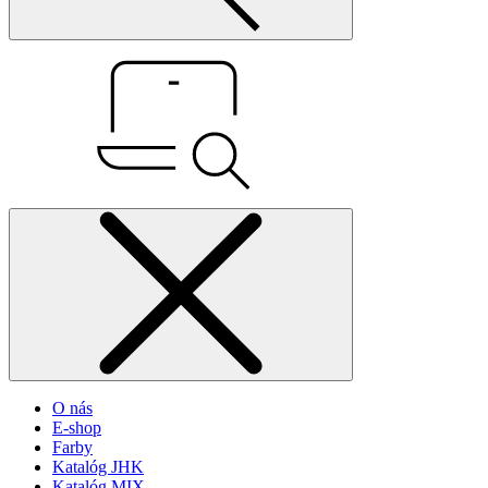
O nás
E-shop
Farby
Katalóg JHK
Katalóg MIX