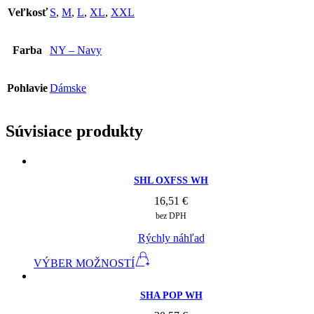
Veľkosť
S
,
M
,
L
,
XL
,
XXL
Farba
NY – Navy
Pohlavie
Dámske
Súvisiace produkty
SHL OXFSS WH
16,51
€
bez DPH
Rýchly náhľad
VÝBER MOŽNOSTÍ
SHA POP WH