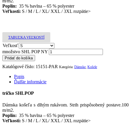
m/m2.
Poplin:
35 % bavlna –
65 % polyester
Veľkosti:
S / M / L / XL/ XXL / 3XL rozpätie>
TABUĽKA VEĽKOSTÍ
Veľkosť
množstvo SHL POP NY
Pridať do košíka
Katalógové číslo:
15151-PAR
Kategória:
Dámske
,
Košele
Popis
Ďalšie informácie
tričko SHLPOP
Dámska košeľa s dlhým rukávom. Strih prispôsobený postave.
100
m/m2.
Poplin:
35 % bavlna –
65 % polyester
Veľkosti:
S / M / L / XL/ XXL / 3XL rozpätie>