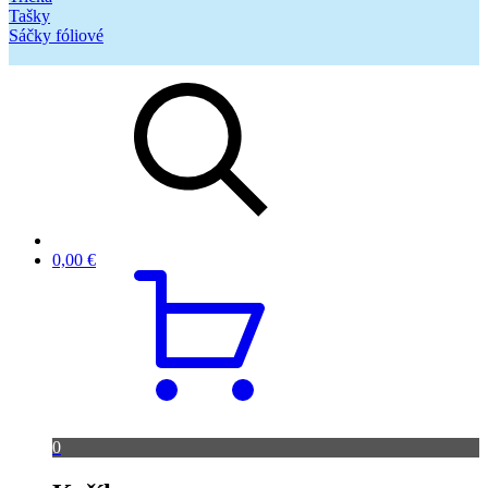
Tašky
Sáčky fóliové
0,00
€
0