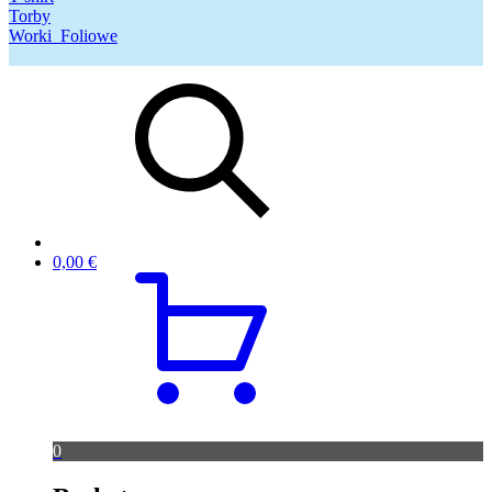
Torby
Worki_Foliowe
0,00
€
0