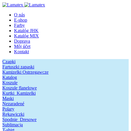
O nás
E-shop
Farby
Katalóg JHK
Katalóg MIX
Doprava
Môj účet
Kontakt
Czapki
Fartuszki zapaski
Kamizelki Ostrzegawcze
Katalog
Koszule
Koszule flanelowe
Kurtki_Kamizelki
Maski
Nezaradené
Polary
Rękawiczki
Spodnie_Dresowe
Sublimacja
T-shirt