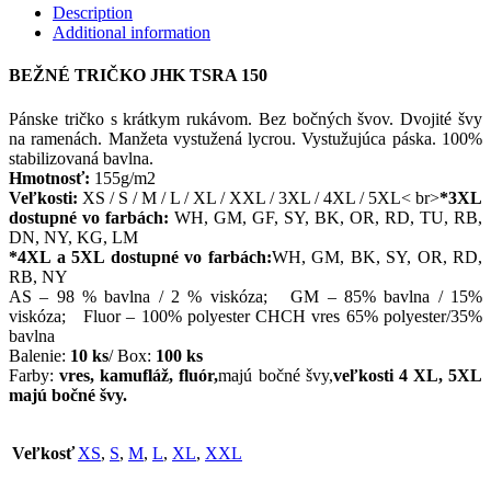
Description
Additional information
BEŽNÉ TRIČKO JHK TSRA 150
Pánske tričko s krátkym rukávom. Bez bočných švov. Dvojité švy
na ramenách. Manžeta vystužená lycrou. Vystužujúca páska. 100%
stabilizovaná bavlna.
Hmotnosť:
155g/m2
Veľkosti:
XS / S / M / L / XL / XXL / 3XL / 4XL / 5XL< br>
*3XL
dostupné vo farbách:
WH, GM, GF, SY, BK, OR, RD, TU, RB,
DN, NY, KG, LM
*4XL a 5XL dostupné vo farbách:
WH, GM, BK, SY, OR, RD,
RB, NY
AS – 98 % bavlna / 2 % viskóza; GM – 85% bavlna / 15%
viskóza; Fluor – 100% polyester CHCH vres 65% polyester/35%
bavlna
Balenie:
10 ks
/ Box:
100 ks
Farby:
vres, kamufláž, fluór,
majú bočné švy,
veľkosti 4 XL, 5XL
majú bočné švy.
Veľkosť
XS
,
S
,
M
,
L
,
XL
,
XXL