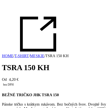
HOME
/
T-SHIRT
/
MĘSKIE
/
TSRA 150 KH
TSRA 150 KH
Od
4,20
€
bez DPH
BEŽNÉ TRIČKO JHK TSRA 150
Pánske tričko s krátkym rukávom. Bez bočných švov. Dvojité švy