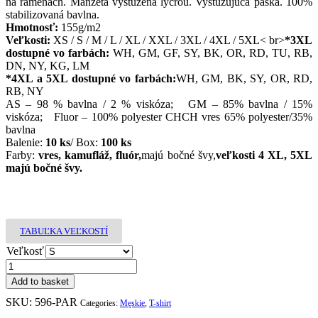
na ramenách. Manžeta vystužená lycrou. Vystužujúca páska. 100%
stabilizovaná bavlna.
Hmotnosť:
155g/m2
Veľkosti:
XS / S / M / L / XL / XXL / 3XL / 4XL / 5XL< br>
*3XL
dostupné vo farbách:
WH, GM, GF, SY, BK, OR, RD, TU, RB,
DN, NY, KG, LM
*4XL a 5XL dostupné vo farbách:
WH, GM, BK, SY, OR, RD,
RB, NY
AS – 98 % bavlna / 2 % viskóza; GM – 85% bavlna / 15%
viskóza; Fluor – 100% polyester CHCH vres 65% polyester/35%
bavlna
Balenie:
10 ks
/ Box:
100 ks
Farby:
vres, kamufláž, fluór,
majú bočné švy,
veľkosti 4 XL, 5XL
majú bočné švy.
TABUĽKA VEĽKOSTÍ
Veľkosť
Add to basket
SKU:
596-PAR
Categories:
Męskie
,
T-shirt