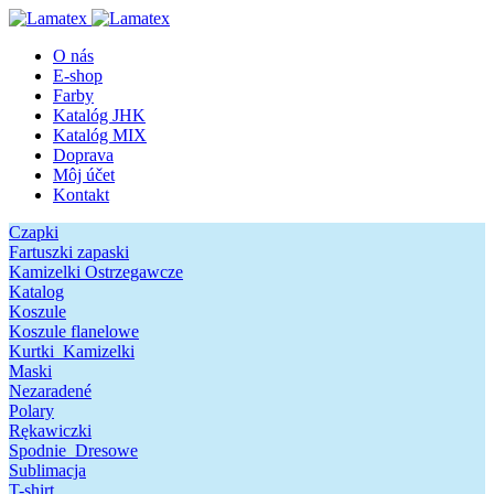
O nás
E-shop
Farby
Katalóg JHK
Katalóg MIX
Doprava
Môj účet
Kontakt
Czapki
Fartuszki zapaski
Kamizelki Ostrzegawcze
Katalog
Koszule
Koszule flanelowe
Kurtki_Kamizelki
Maski
Nezaradené
Polary
Rękawiczki
Spodnie_Dresowe
Sublimacja
T-shirt