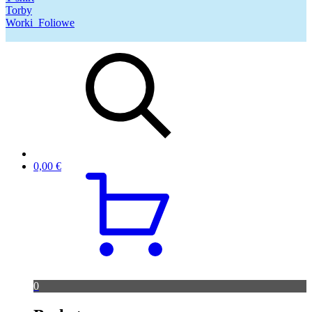
Torby
Worki_Foliowe
0,00
€
0