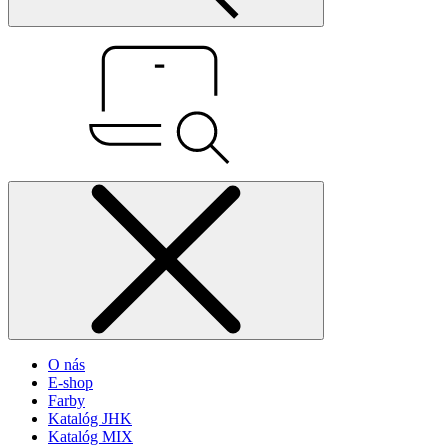
O nás
E-shop
Farby
Katalóg JHK
Katalóg MIX